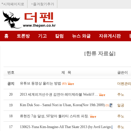
*시작페이지로
+즐겨찾기추가
홈
토론방
기고
칼럼
뉴스 와글
자유게시판
[한류 자료실]
번호
제 목
글쓴이
유튜브 동영상 올리는 방법
공지
더펜관
(83)
20
2013 세계피겨선수권 김연아 레미제라블 World F…
주노
Kim Duk Soo - Samul Nori in Ulsan, Korea(Nov 19th 2009)
19
일공
(1)
18
류현진 7승 달성, SF맞아 퀄리티 스타트 피칭.
주노
17
130621-Yuna Kim-Imagine-All That Skate 2013 (by Avril Lavign
주노