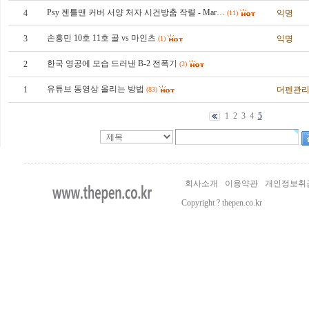
Psy 젠틀맨 커버 서양 처자 시건방춤 작렬 - Mar…
4
익명
(11)
손흥민 10호 11호 골 vs 마인츠
3
익명
(1)
한국 영공에 모습 드러낸 B-2 전폭기
2
(2)
유튜브 동영상 올리는 방법
1
더펜관
(83)
1
2
3
4
5
회사소개
이용약관
개인정보취
Copyright ? thepen.co.kr