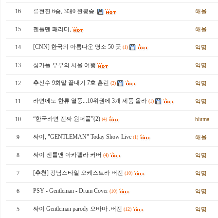
16
류현진 6승, 3대0 완봉승.
해올
15
젠틀맨 패러디,
해올
[CNN] 한국의 아름다운 명소 50 곳
14
익명
(1)
13
싱가폴 부부의 서울 여행
익명
추신수 9회말 끝내기 7호 홈런
12
익명
(2)
라면에도 한류 열풍...10위권에 3개 제품 올라
11
익명
(1)
“한국라면 진짜 원더풀”(2)
10
bluma
(4)
싸이, "GENTLEMAN" Today Show Live
9
해올
(1)
싸이 젠틀맨 아카펠라 커버
8
익명
(4)
[추천] 강남스타일 오케스트라 버전
7
익명
(10)
PSY - Gentleman - Drum Cover
6
익명
(10)
싸이 Gentleman parody 오바마 .버전
5
익명
(12)