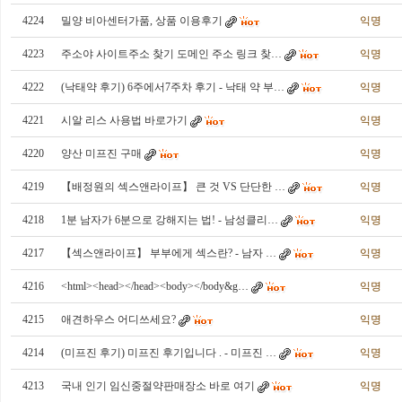
4224
밀양 비아센터가품, 상품 이용후기
익명
4223
주소야 사이트주소 찾기 도메인 주소 링크 찾…
익명
4222
(낙태약 후기) 6주에서7주차 후기 - 낙태 약 부…
익명
4221
시알 리스 사용법 바로가기
익명
4220
양산 미프진 구매
익명
4219
【배정원의 섹스앤라이프】 큰 것 VS 단단한 …
익명
4218
1분 남자가 6분으로 강해지는 법! - 남성클리…
익명
4217
【섹스앤라이프】 부부에게 섹스란? - 남자 …
익명
4216
<html><head></head><body></body&g…
익명
4215
애­견­하­우­스 어디쓰세요?
익명
4214
(미프진 후기) 미프진 후기입니다 . - 미프진 …
익명
4213
국내 인기 임신중절약판매장소 바로 여기
익명