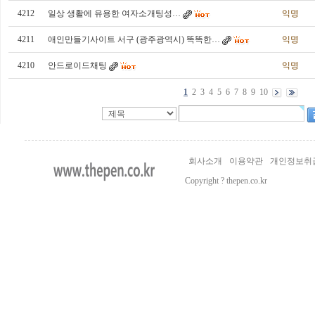
4212
일상 생활에 유용한 여­자­소­개­팅­성­…
익명
4211
애인만들기사이트 서구 (광주광역시) 똑똑한…
익명
4210
안드로이드채팅
익명
1
2
3
4
5
6
7
8
9
10
실
시
간
회사소개
이용약관
개인정보취
무
료
Copyright ? thepen.co.kr
채
팅
24Parmacy
24parmacy
drugpharm
주
소
야
bakala
viame2