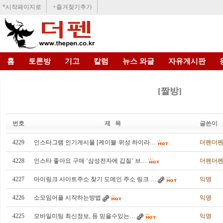
*시작페이지로
+즐겨찾기추가
홈
토론방
기고
칼럼
뉴스 와글
자유게시판
[짤방]
번호
제 목
글쓴이
4229
인스타그램 인기게시물 [케이블·위성 하이라…
더펜더
4228
인스타 좋아요 구매 ‘삼성전자에 갑질’ 브…
더펜더
4227
마이링크 사이트주소 찾기 도메인 주소 링크 …
익명
4226
소모임어플 시작하는방법
익명
4225
모­바­일­미­팅 최신정보, 등 믿을수있는…
익명