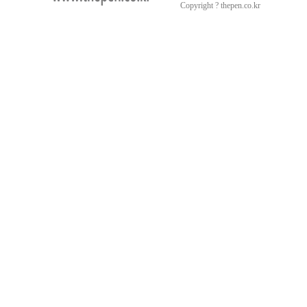
료
Copyright ? thepen.co.kr
채
팅
24Parmacy
24parmacy
drugpharm
주
소
야
bakala
viame2
vnnd33
천
사
약
국
노
란
출
장
샵
Gmdqnswp
출
장
파