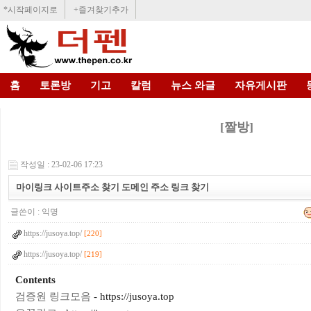
*시작페이지로
+즐겨찾기추가
홈
토론방
기고
칼럼
뉴스 와글
자유게시판
[짤방]
작성일 : 23-02-06 17:23
마이링크 사이트주소 찾기 도메인 주소 링크 찾기
글쓴이 :
익명
https://jusoya.top/
[220]
https://jusoya.top/
[219]
Contents
검증원 링크모음
- https://jusoya.top