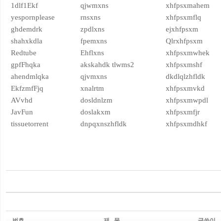
1dlf1Ekf
qjwmxns
xhfpsxmahem
yespornplease
rnsxns
xhfpsxmflq
ghdemdrk
zpdlxns
ejxhfpsxm
shahxkdla
fpemxns
Qlrxhfpsxm
Redtube
Ehflxns
xhfpsxmwhek
gpfFhqka
akskahdk tlwms2
xhfpsxmshf
ahendmlqka
qjvmxns
dkdlqlzhfldk
EkfzmfFjq
xnalrtm
xhfpsxmvkd
AVvhd
dosldnlzm
xhfpsxmwpdl
JavFun
doslakxm
xhfpsxmfjr
tissuetorrent
dnpqxnszhfldk
xhfpsxmdhkf
번호
제 목
글쓴이