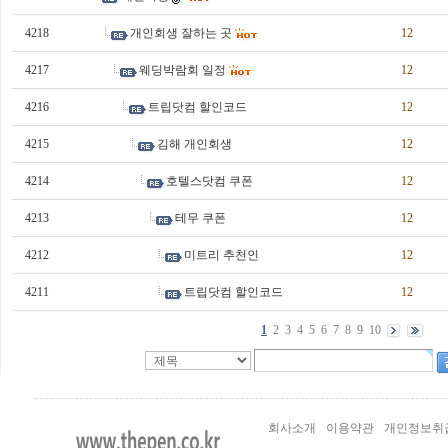
4218
개인회생 잘하는 곳
12
4217
웨딩박람회 일정
12
4216
트립닷컴 할인코드
12
4215
김해 개인회생
12
4214
호텔스닷컴 쿠폰
12
4213
테무 쿠폰
12
4212
미트리 추천인
12
4211
트립닷컴 할인코드
12
1
2
3
4
5
6
7
8
9
10
실
시
간
회사소개
이용약관
개인정보취
무