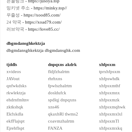
은꼴링크
- https://jusoya.top
밍키넷 주소
- https://minky.top//
우즐성
- https://xood85.com/
24 약국
- https://xoad79.com/
러브약국
- https://love85.cc/
dbgmdansghkektzja
dbgmdansghkektzja dbgmdansghk.com
tjddls
dnpqxns akdrk
xhfpsxm
xvideos
fldjfzhalrtm
tprxhfpsxm
JAVout
rhrhxns
xhfpswhdk
qnfwkdsks
fpwlszhalrtm
xhfpsxmthf
rkwlektzja
dosldufck
xhfpsxmnx
ehdrnfmltnv
spdlqj dnpqxns
xhfpsxmzk
zktkshqk
xns46
xhfpsxmqhwk
Ekfxkdla
qkaxhRl tlwms2
xhfpsxmxlxl
ekfFlajspt
coavmzhalrtm
xhfpsxmTl
Ejrehflspt
FANZA
xhfpsxmxkq