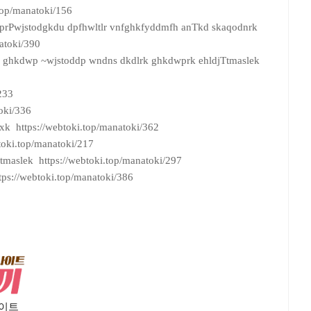
top/manatoki/156
tprPwjstodgkdu dpfhwltlr vnfghkfyddmfh anTkd skaqodnrk
atoki/390
s ghkdwp ~wjstoddp wndns dkdlrk ghkdwprk ehldjTtmaslek
233
oki/336
kxk https://webtoki.top/manatoki/362
oki.top/manatoki/217
tmaslek https://webtoki.top/manatoki/297
ps://webtoki.top/manatoki/386
사이트