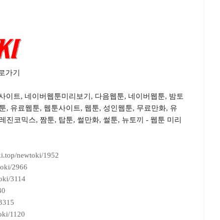
바로가기
사이트, 네이버웹툰미리보기, 다음웹툰, 네이버웹툰, 밤토
툰, 유료웹툰, 웹툰사이트, 웹툰, 성인웹툰, 무료만화, 유
레진코믹스, 짬툰, 탑툰, 썰만화, 썰툰, 뉴토끼 - 웹툰 미리
i.top/newtoki/1952
toki/2966
oki/3114
40
/3315
oki/1120