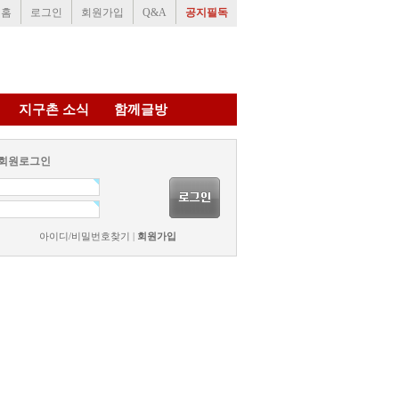
홈
로그인
회원가입
Q&A
공지필독
지구촌 소식
함께글방
회원로그인
아이디/비밀번호찾기
|
회원가입