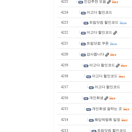
4225
인강추천 모음
무
료
4224
아고다 할인코드
만
4223
트립닷컴 할인코드
남
어
4222
아고다 할인코드
플
4221
트립닷컴 쿠폰
코
리
4220
감사합니다
아
4219
아고다 할인코드
건
강
4218
아고다 할인코드
돔
4217
아고다 할인코드
클
럽
4216
개인회생
D
O
4215
개인회생 잘하는 곳
M
4214
웨딩박람회 일정
C
L
4213
트립닷컴 할인코드