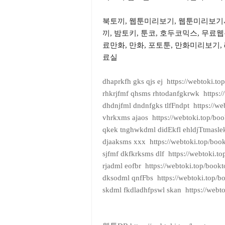
북토끼, 웹툰미리보기, 웹툰미리보기
끼, 밤토키, 툰코, 호두코믹스, 무료웹
료만화, 만화, 포토툰, 만화미리보기, 
료실
dhaprkfh gks qjs ej https://webtoki.to
rhkrjfmf qhsms rhtodanfgkrwk https:/
dhdnjfml dndnfgks tlfFndpt https://we
vhrkxms ajaos https://webtoki.top/boo
qkek tnghwkdml didEkfl ehldjTtmaslek
djaaksms xxx https://webtoki.top/boo
sjfmf dkfkrksms dlf https://webtoki.t
rjadml eofbr https://webtoki.top/bookt
dksodml qnfFbs https://webtoki.top/b
skdml fkdladhfpswl skan https://webt