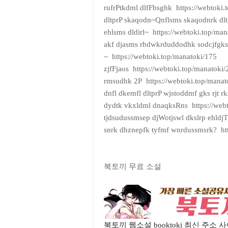
rufrPtkdml dlfFbsghk https://webtoki.
dltprP skaqodn~Qnflsms skaqodnrk dl
ehlsms dldirl~ https://webtoki.top/man
akf djasms rhdwkrduddodhk sodcjfgk
~ https://webtoki.top/manatoki/175
zjfFjaos https://webtoki.top/manatoki/
rmsudhk 2P https://webtoki.top/manat
dnfl dkemfl dltprP wjstoddmf gks rjt r
dydtk vkxldml dnaqksRns https://webt
tjdsudussmsep djWotjswl dkslrp ehldjT
snrk dhznepfk tyfmf wnrdussmsrk? htt
북토끼 무료 소설
북토끼 웹소설 booktoki 최신 주소 