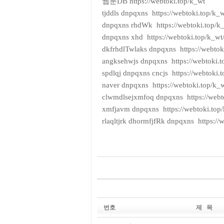
웹툰DB https://webtoki.top/k_wt
tjddls dnpqxns https://webtoki.top/k_
dnpqxns rhdWk https://webtoki.top/k
dnpqxns xhd https://webtoki.top/k_wt
dkfrhdlTwlaks dnpqxns https://webtok
angksehwjs dnpqxns https://webtoki.t
spdlqj dnpqxns cncjs https://webtoki.
naver dnpqxns https://webtoki.top/k_
clwmdlsejxmfoq dnpqxns https://webt
xmfjavm dnpqxns https://webtoki.top
rlaqltjrk dhormfjfRk dnpqxns https://
은
꼴
링
크
마
나
토
번호
제 목
끼