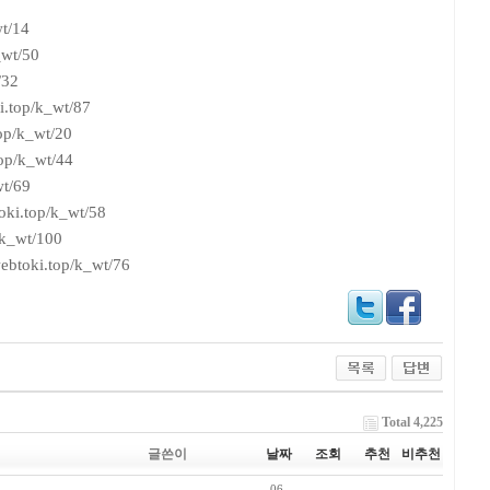
wt/14
_wt/50
/32
i.top/k_wt/87
op/k_wt/20
top/k_wt/44
wt/69
oki.top/k_wt/58
/k_wt/100
webtoki.top/k_wt/76
Total 4,225
글쓴이
날짜
조회
추천
비추천
06-