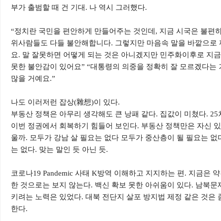
부가 출범할 때 건 기대
.
나 역시 그러했다
.
“
정치란 국민을 편안하게 만들어주는 것인데
,
지금 시국은 불편하
위사람들도 다들 불안해합니다
.
그렇지만 마음속 말을 바깥으로 
요
.
말 잘못하면 어떻게 되는 것은 아니겠지만 민주화이후로 지
못한 불안감이 있어요
” “
대통령의 의중을 정확히 잘 모르겠다는 
많을 거예요
.”
나도 이러저런 잡상
(
雜想
)
이 있다
.
부동산 정책은 아무리 생각해도 큰 낭패 같다
.
집값이 미쳤다
. 25
이번 정권에서 회복하기 힘들어 보인다
.
부동산 정책만은 자신 있
울까
.
모두가 강남 살 필요는 없다 모두가 중산층이 될 필요는 없
는 없다
.
맞는 말인 듯 아닌 듯
.
코로나
19 Pandemic
사태
K
방역 이해하고 지지하는 편
.
지금은 약
한 것으로는 보지 않는다
.
백신 확보 못한 아쉬움이 있다
.
남북문
키려는 노력은 있었다
.
대북 전단지 살포 방지법 제정 같은 것은
한다
.