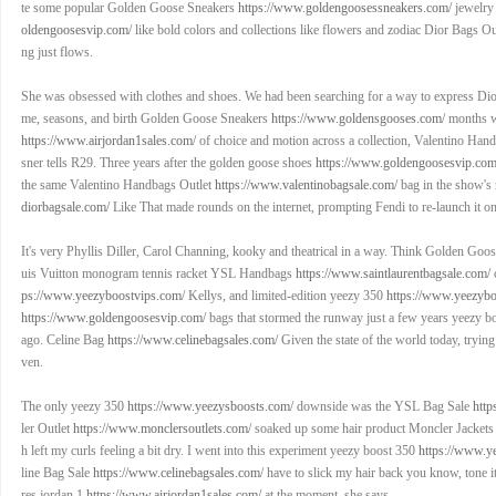
te some popular Golden Goose Sneakers
https://www.goldengoosessneakers.com/
jewelry 
oldengoosesvip.com/
like bold colors and collections like flowers and zodiac Dior Bags Ou
ng just flows.
She was obsessed with clothes and shoes. We had been searching for a way to express Di
me, seasons, and birth Golden Goose Sneakers
https://www.goldensgooses.com/
months wh
https://www.airjordan1sales.com/
of choice and motion across a collection, Valentino Han
sner tells R29. Three years after the golden goose shoes
https://www.goldengoosesvip.com
the same Valentino Handbags Outlet
https://www.valentinobagsale.com/
bag in the show's
diorbagsale.com/
Like That made rounds on the internet, prompting Fendi to re-launch it on
It's very Phyllis Diller, Carol Channing, kooky and theatrical in a way. Think Golden Go
uis Vuitton monogram tennis racket YSL Handbags
https://www.saintlaurentbagsale.com/
c
ps://www.yeezyboostvips.com/
Kellys, and limited-edition yeezy 350
https://www.yeezybo
https://www.goldengoosesvip.com/
bags that stormed the runway just a few years yeezy 
ago. Celine Bag
https://www.celinebagsales.com/
Given the state of the world today, trying 
ven.
The only yeezy 350
https://www.yeezysboosts.com/
downside was the YSL Bag Sale
http
ler Outlet
https://www.monclersoutlets.com/
soaked up some hair product Moncler Jackets
h left my curls feeling a bit dry. I went into this experiment yeezy boost 350
https://www.y
line Bag Sale
https://www.celinebagsales.com/
have to slick my hair back you know, tone it 
res jordan 1
https://www.airjordan1sales.com/
at the moment, she says.