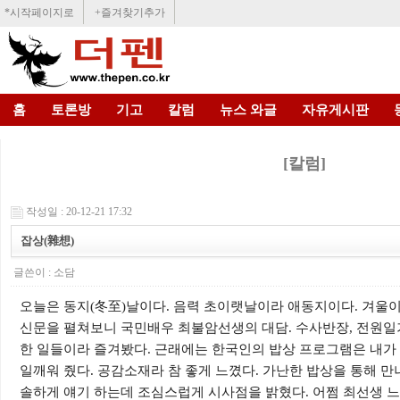
*시작페이지로
+즐겨찾기추가
홈
토론방
기고
칼럼
뉴스 와글
자유게시판
[칼럼]
작성일 : 20-12-21 17:32
잡상(雜想)
글쓴이 :
소담
오늘은 동지
(
冬至
)
날이다
.
음력 초이랫날이라 애동지이다
.
겨울이
신문을 펼쳐보니 국민배우 최불암선생의 대담
.
수사반장
,
전원일
한 일들이라 즐겨봤다
.
근래에는 한국인의 밥상 프로그램은 내가
일깨워 줬다
.
공감소재라 참 좋게 느꼈다
.
가난한 밥상을 통해 만
솔하게 얘기 하는데 조심스럽게 시사점을 밝혔다
.
어쩜 최선생 