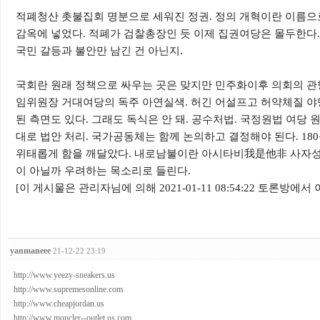
적폐청산 촛불집회 명분으로 세워진 정권
.
정의 개혁이란 이름으
감옥에 넣었다
.
적폐가 검찰총장인 듯 이제 집권여당은 몰두한다
국민 갈등과 불안만 남긴 건 아닌지
.
국회란 원래 정책으로 싸우는 곳은 맞지만 민주화이후 의회의 
임위원장 거대여당의 독주 아연실색
.
허긴 어설프고 허약체질 야당
된 측면도 있다
.
그래도 독식은 안 돼
.
공수처법
.
국정원법 여당 
대로 법안 처리
.
국가공동체는 함께 논의하고 결정해야 된다
. 180
위태롭게 함을 깨달았다
.
내로남불이란 아시타비
我是他非
사자성
이 아닐까 우려하는 목소리로 들린다
.
[이 게시물은 관리자님에 의해 2021-01-11 08:54:22 토론방에서 
yanmaneee
21-12-22 23:19
http://www.yeezy-sneakers.us
http://www.supremesonline.com
http://www.cheapjordan.us
http://www.moncler--outlet.us.com