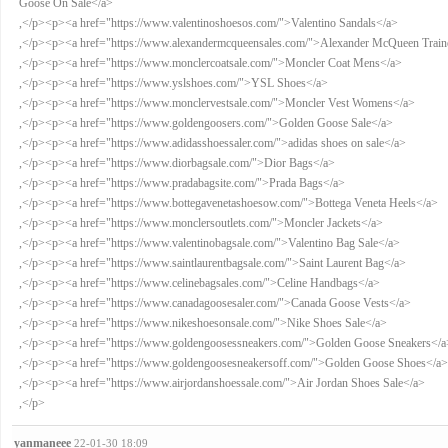
Goose On Sale</a>
,</p><p><a href="https://www.valentinoshoesos.com/">Valentino Sandals</a>
,</p><p><a href="https://www.alexandermcqueensales.com/">Alexander McQueen Train
,</p><p><a href="https://www.monclercoatsale.com/">Moncler Coat Mens</a>
,</p><p><a href="https://www.yslshoes.com/">YSL Shoes</a>
,</p><p><a href="https://www.monclervestsale.com/">Moncler Vest Womens</a>
,</p><p><a href="https://www.goldengoosers.com/">Golden Goose Sale</a>
,</p><p><a href="https://www.adidasshoessaler.com/">adidas shoes on sale</a>
,</p><p><a href="https://www.diorbagsale.com/">Dior Bags</a>
,</p><p><a href="https://www.pradabagsite.com/">Prada Bags</a>
,</p><p><a href="https://www.bottegavenetashoesow.com/">Bottega Veneta Heels</a>
,</p><p><a href="https://www.monclersoutlets.com/">Moncler Jackets</a>
,</p><p><a href="https://www.valentinobagsale.com/">Valentino Bag Sale</a>
,</p><p><a href="https://www.saintlaurentbagsale.com/">Saint Laurent Bag</a>
,</p><p><a href="https://www.celinebagsales.com/">Celine Handbags</a>
,</p><p><a href="https://www.canadagoosesaler.com/">Canada Goose Vests</a>
,</p><p><a href="https://www.nikeshoesonsale.com/">Nike Shoes Sale</a>
,</p><p><a href="https://www.goldengoosessneakers.com/">Golden Goose Sneakers</
,</p><p><a href="https://www.goldengoosesneakersoff.com/">Golden Goose Shoes</a
,</p><p><a href="https://www.airjordanshoessale.com/">Air Jordan Shoes Sale</a>
,</p>
yanmaneee
22-01-30 18:09