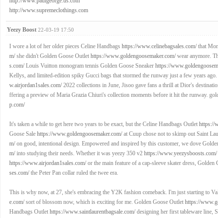
http://www.paulgeorge.us.com
http://www.supremeclothings.com
Yeezy Boost
22-03-19 17:50
I wore a lot of her older pieces Celine Handbags
https://www.celinebagsales.com/
that Mon
m/
she didn't Golden Goose Outlet
https://www.goldengoosemaker.com/
wear anymore. Th
s.com/
Louis Vuitton monogram tennis Golden Goose Sneaker
https://www.goldengoosem
Kellys, and limited-edition spiky Gucci bags that stormed the runway just a few years ago
w.airjordan1sales.com/
2022 collections in June, Jisoo gave fans a thrill at Dior's destina
ffering a preview of Maria Grazia Chiuri's collection moments before it hit the runway. go
p.com/
It's taken a while to get here two years to be exact, but the Celine Handbags Outlet
https:/
Goose Sale
https://www.goldengoosemaker.com/
at Cuup chose not to skimp out Saint La
m/
on good, intentional design. Empowered and inspired by this customer, we dove Gold
m/
into studying their needs. Whether it was yeezy 350 v2
https://www.yeezysboosts.com/
https://www.airjordan1sales.com/
or the main feature of a cap-sleeve skater dress, Golde
ses.com/
the Peter Pan collar ruled the twee era.
This is why now, at 27, she's embracing the Y2K fashion comeback. I'm just starting to V
e.com/
sort of blossom now, which is exciting for me. Golden Goose Outlet
https://www.g
Handbags Outlet
https://www.saintlaurentbagsale.com/
designing her first tableware line,