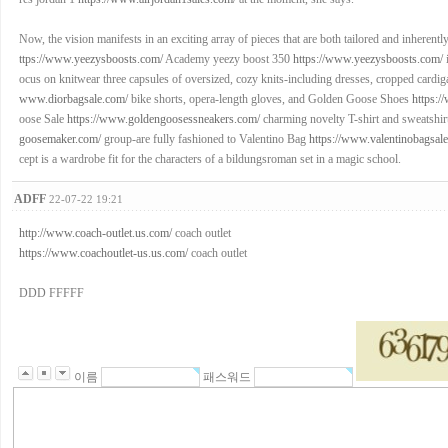
Now, the vision manifests in an exciting array of pieces that are both tailored and inheren
ttps://www.yeezysboosts.com/
Academy yeezy boost 350
https://www.yeezysboosts.com/
i
ocus on knitwear three capsules of oversized, cozy knits-including dresses, cropped cardig
www.diorbagsale.com/
bike shorts, opera-length gloves, and Golden Goose Shoes
https:
oose Sale
https://www.goldengoosessneakers.com/
charming novelty T-shirt and sweatsh
goosemaker.com/
group-are fully fashioned to Valentino Bag
https://www.valentinobagsal
cept is a wardrobe fit for the characters of a bildungsroman set in a magic school.
ADFF
22-07-22 19:21
http://www.coach-outlet.us.com/
coach outlet
https://www.coachoutlet-us.us.com/
coach outlet
DDD FFFFF
이름
패스워드