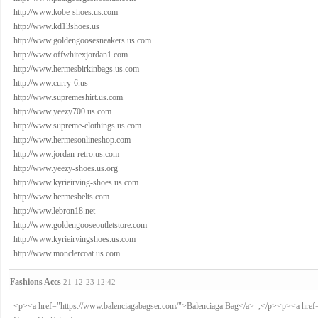
http://www.kobe-shoes.us.com
http://www.kd13shoes.us
http://www.goldengoosesneakers.us.com
http://www.offwhitexjordan1.com
http://www.hermesbirkinbags.us.com
http://www.curry-6.us
http://www.supremeshirt.us.com
http://www.yeezy700.us.com
http://www.supreme-clothings.us.com
http://www.hermesonlineshop.com
http://www.jordan-retro.us.com
http://www.yeezy-shoes.us.org
http://www.kyrieirving-shoes.us.com
http://www.hermesbelts.com
http://www.lebron18.net
http://www.goldengooseoutletstore.com
http://www.kyrieirvingshoes.us.com
http://www.monclercoat.us.com
Fashions Accs
21-12-23 12:42
<p><a href="https://www.balenciagabagser.com/">Balenciaga Bag</a> ,</p><p><a href