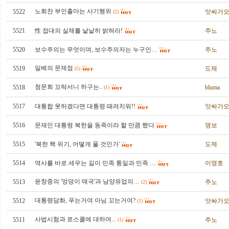
노회찬 부인출마는 사기행위
5522
앗싸가
(2)
5521
性 접대의 실체를 낱낱히 밝혀라!
주노
5520
보수주의는 무엇이며, 보수주의자는 누구인…
주노
일베의 문제점
5519
도제
(5)
청문회 꼬락서니 하구는..
5518
bluma
(1)
5517
대통합 못하겠다면 대통령 때려치워!!
앗싸가
5516
문재인 대통령 북한을 동족이라 할 만큼 했다
명보
5515
'북한 핵 위기, 어떻게 풀 것인가'
도제
5514
역사를 바로 세우는 길이 민족 통일과 민족 …
이영호
윤창중의 '엉덩이 매국'과 남양유업의…
5513
주노
(2)
대통령담화, 푸는거여 아님 꼬는거여?
5512
앗싸가
(1)
사법시험과 로스쿨에 대하여...
5511
주노
(1)