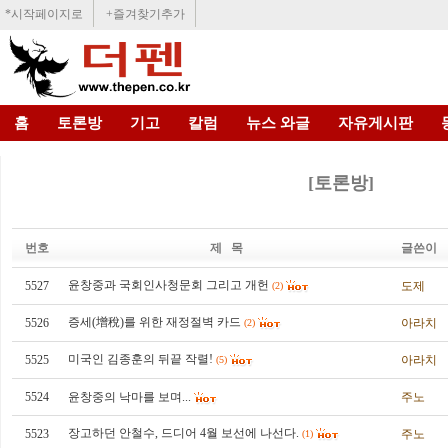
*시작페이지로
+즐겨찾기추가
홈
토론방
기고
칼럼
뉴스 와글
자유게시판
[토론방]
번호
제 목
글쓴이
윤창중과 국회인사청문회 그리고 개헌
5527
도제
(2)
증세(增稅)를 위한 재정절벽 카드
5526
아라치
(2)
미국인 김종훈의 뒤끝 작렬!
5525
아라치
(5)
5524
윤창중의 낙마를 보며...
주노
장고하던 안철수, 드디어 4월 보선에 나선다.
5523
주노
(1)