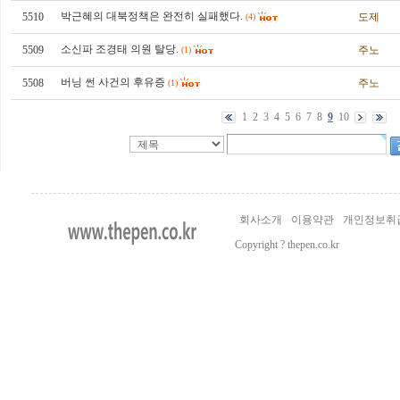
박근혜의 대북정책은 완전히 실패했다.
5510
도제
(4)
소신파 조경태 의원 탈당.
5509
주노
(1)
버닝 썬 사건의 후유증
5508
주노
(1)
1
2
3
4
5
6
7
8
9
10
회사소개
이용약관
개인정보취
Copyright ? thepen.co.kr