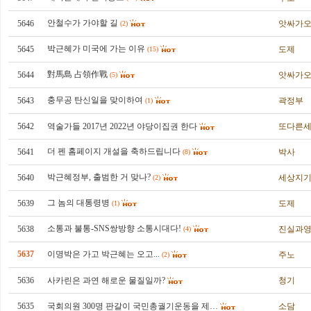
안철수가 가야할 길
5646
앗싸가
(2)
박근혜가 미국에 가는 이유
5645
도제
(15)
對馬島 占領作戰
5644
앗싸가
(5)
충무공 탄신일을 맞이하여
5643
곽정부
(1)
5642
역술가들 2017년 2022년 야당이집권 한다
또다른
더 펜 홈페이지 개설을 축하드립니다
5641
박사
(8)
박근혜정부, 출범한 거 맞나?
5640
세상지
(2)
그 놈의 대통령병
5639
도제
(1)
소통과 불통-SNS쌍방향 소통시대다!
5638
진실과
(4)
5637
이명박은 가고 박근혜는 오고...
주노
(2)
5636
사카린은 과연 해로운 물질일까?
청기
5635
국회의원 300명 판갈이 국민총궐기운동을 제…
소담