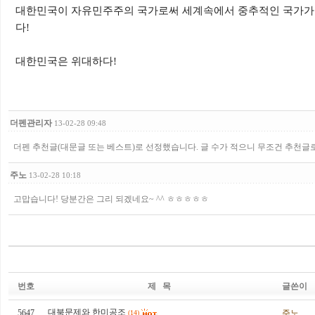
대한민국이 자유민주주의 국가로써 세계속에서 중추적인 국가가 
다!
대한민국은 위대하다!
더펜관리자
13-02-28 09:48
더펜 추천글(대문글 또는 베스트)로 선정했습니다. 글 수가 적으니 무조건 추천
주노
13-02-28 10:18
고맙습니다! 당분간은 그리 되겠네요~ ^^ ㅎㅎㅎㅎㅎ
번호
제 목
글쓴이
대북문제와 한미공조
5647
주노
(14)