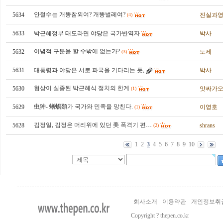
안철수는 개똥참외여? 개똥벌레여?
5634
진실과
(4)
5633
박근혜정부 태도라면 야당은 국가반역자
박사
이념적 구분을 할 수밖에 없는가?
5632
도제
(3)
5631
대통령과 야당은 서로 파국을 기다리는 듯,
박사
협상이 실종된 박근혜식 정치의 한계
5630
앗싸가
(1)
虫狆- 蜥蜴類가 국가와 민족을 망친다.
5629
이영호
(1)
김정일, 김정은 머리위에 있던 美 폭격기 편…
5628
shrans
(2)
1
2
3
4
5
6
7
8
9
10
회사소개
이용약관
개인정보취
Copyright ? thepen.co.kr