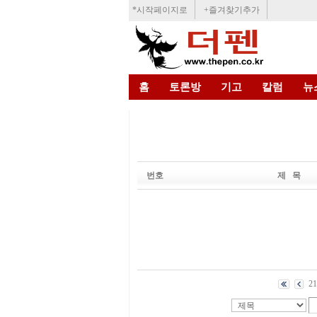
*시작페이지로
+즐겨찾기추가
홈
토론방
기고
칼럼
뉴
번호
제 목
21