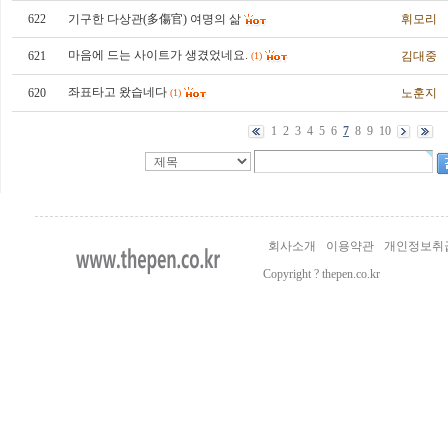
622
기구한 다상관(多傷官) 여명의 삶
휘모리
마음에 드는 사이트가 생겼었네요.
621
김대중
(1)
좌표타고 왔습네다
620
노훈지
(1)
1
2
3
4
5
6
7
8
9
10
회사소개
이용약관
개인정보취
Copyright ? thepen.co.kr