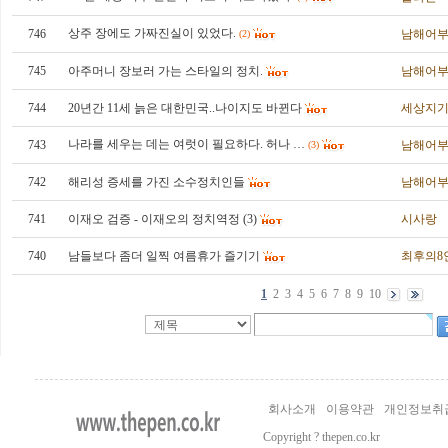
상주 장에도 가짜진실이 있었다.
746
남해어
(2)
745
아주머니 장보러 가는 스타일의 정치.
남해어
744
20년간 11세 늙은 대한민국..나이지도 바뀐다
세상지
나라를 세우는 데는 여럿이 필요하다. 허나 …
743
남해어
(3)
742
해리성 증세를 가진 소수정치인들
남해어
741
이재오 검증 - 이재오의 정치역정 (3)
시사랑
740
남들보다 좀더 일찍 여름휴가 즐기기
최후의8
1
2
3
4
5
6
7
8
9
10
회사소개
이용약관
개인정보취
Copyright ? thepen.co.kr