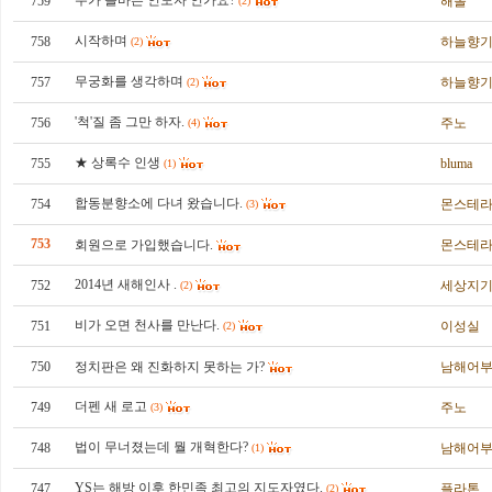
누가 올바른 인도자 인가요?
759
해올
(2)
시작하며
758
하늘향
(2)
무궁화를 생각하며
757
하늘향
(2)
'척'질 좀 그만 하자.
756
주노
(4)
★ 상록수 인생
755
bluma
(1)
합동분향소에 다녀 왔습니다.
754
몬스테
(3)
753
회원으로 가입했습니다.
몬스테
2014년 새해인사 .
752
세상지
(2)
비가 오면 천사를 만난다.
751
이성실
(2)
750
정치판은 왜 진화하지 못하는 가?
남해어
더펜 새 로고
749
주노
(3)
법이 무너졌는데 뭘 개혁한다?
748
남해어
(1)
YS는 해방 이후 한민족 최고의 지도자였다.
747
플라톤
(2)