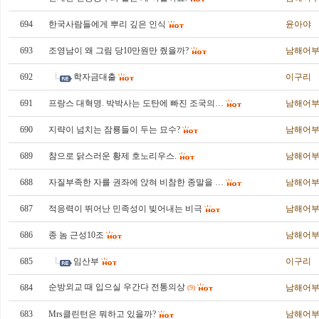
694
한국사람들에게 뿌리 깊은 인식
윤아야
693
조영남이 왜 그림 당10만원만 줬을까?
남해어
692
학자금대출
이구리
691
프랑스 대혁명. 박박사는 도탄에 빠진 조국의…
남해어
690
지략이 넘치는 잠룡들이 두는 묘수?
남해어
689
참으로 닭스러운 황제 호노리우스.
남해어
688
자질부족한 자를 권좌에 앉혀 비참한 종말을 …
남해어
687
적응력이 뛰어난 민족성이 빚어내는 비극
남해어
686
종 놈 근성10조
남해어
685
임산부
이구리
순방외교 때 입으실 우간다 전통의상
684
남해어
(9)
683
Mrs클린턴은 뭐하고 있을까?
남해어