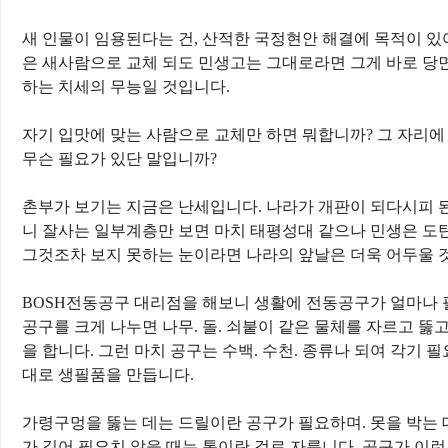
새 인물이 임용된다는 건
,
산적한 국정현안 해결에 목적이 있
은 새사람으로 교체 되도 민생고는 그대로라면 그게 바로 당
하는 치세의 무능일 것입니다
.
자기 입맛에 맞는 사람으로 교체만 하면 뭐합니까
?
그 자리에
무슨 필요가 있단 말입니까
?
촌부가 보기는 지금은 난세입니다
.
나라가 개판이 되다시피 
니 잘사는 일부계층만 보면 마치 태평성대 같으나 민생은 도
그것조차 보지 못하는 눈이라면 나라의 앞날은 더욱 어두울
BOSH
전동공구 대리점을 해보니 생활에 전동공구가 얼마나 필
공구를 크게 나누면 나무
.
돌
.
쇠붙이 같은 물체를 자르고 뚫
을 합니다
.
그런 마치 공구는 수백
.
수천
.
종류나 되여 각기 필
대로 생필품을 만듭니다
.
가령구멍을 뚫는 데는 드릴이란 공구가 필요하며
.
못을 박는 
가 길어 필요치 않을 때는 톱이란 걸로 자릅니다
.
공구가 이런