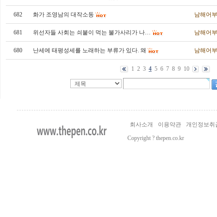
682
화가 조영남의 대작소동
남해어
681
위선자들 사회는 쇠붙이 먹는 불가사리가 나…
남해어
680
난세에 태평성세를 노래하는 부류가 있다. 왜
남해어
1
2
3
4
5
6
7
8
9
10
회사소개
이용약관
개인정보취
Copyright ? thepen.co.kr