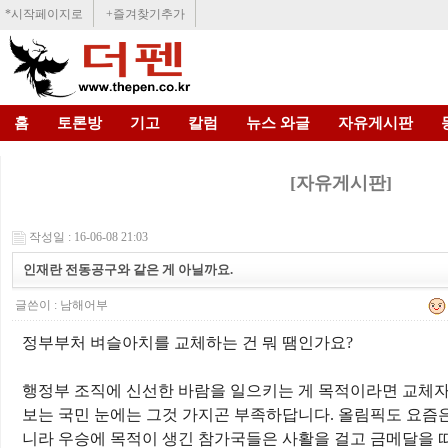
*시작페이지로
+즐겨찾기추가
홈
토론방
기고
칼럼
뉴스 와글
자유게시판
[자유게시판]
작성일 : 16-06-08 21:03
인재란 전동공구와 같은 게 아닐까요.
글쓴이 :
남해어부
정부부처 벼슬아치를 교체하는 건 뭐 땜인가요
?
행정부 조직에 신선한 바람을 일으키는 게 목적이라면 교체
보는 국민 눈에는 그것 가지곤 부족하답니다
.
올림픽도 요즘은
니라 우승에 목적이 생긴 참가국들은 사활을 걸고 금메달을 