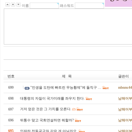
이름
패스워드
번호
제 목
글쓴이
699
"민생을 도탄에 빠트린 무능황제"에 돌직구 …
mbnmc44
698
대통령의 자질이 국가미래를 좌우지 한다.
남해어
거저 얻은 것은 그 가치를 모른다.
697
남해어
(2)
696
뒤통수 맞고 국회연설하면 뭐할까?
남해어
695
인재란 전동공구와 같은 게 아닐까요.
남해어