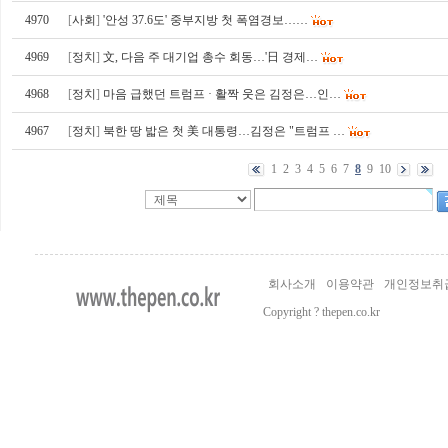
4970
[
사회
]
'안성 37.6도' 중부지방 첫 폭염경보……
4969
[
정치
]
文, 다음 주 대기업 총수 회동…'日 경제…
4968
[
정치
]
마음 급했던 트럼프 · 활짝 웃은 김정은…인…
4967
[
정치
]
북한 땅 밟은 첫 美 대통령…김정은 "트럼프 …
1
2
3
4
5
6
7
8
9
10
회사소개
이용약관
개인정보취
Copyright ? thepen.co.kr