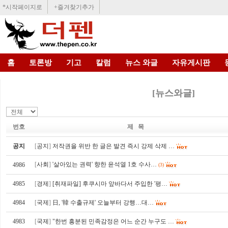
*시작페이지로
+즐겨찾기추가
홈
토론방
기고
칼럼
뉴스 와글
자유게시판
[뉴스와글]
번호
제 목
공지
[
공지
]
저작권을 위반 한 글은 발견 즉시 강제 삭제 …
[
사회
]
'살아있는 권력' 향한 윤석열 1호 수사…
4986
(3)
4985
[
경제
]
[취재파일] 후쿠시마 앞바다서 주입한 '평…
4984
[
국제
]
日, '韓 수출규제' 오늘부터 강행…대…
4983
[
국제
]
"한번 흥분된 민족감정은 어느 순간 누구도 …