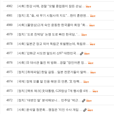
4982
[
사회
]
한강 사체, 경찰 “모텔 종업원이 잠든 손님…
4981
[
정치
]
北 "金, 새 무기 시험사격 지도"…한미 훈련엔…
4980
[
사회
]
(풀영상)고개 숙인 윤동한 한국콜마 회장 "회…
4979
[
정치
]
‘도로 친박당’ 논쟁 도로 빠진 한국당, ‘…
4978
[
사회
]
일본군 장교 되어 독립군 토벌했는데, 독립유…
4977
[
사회
]
'강화군 서도면 말도리 산97' 대한민국…
4976
[
사회
]
日 대사관 돌진 뒤 방화…경찰 "장인어른 징…
4975
[
정치
]
[취재파일] 한일 갈등…일본 전문가들이 말하…
4974
[
국제
]
정체 모를 말 인용 해댄 日 언론, '文 탄핵…
4973
[
정치
]
[팩트 체크] 文대통령, G20정상 7개 행사중 4개 …
4972
[
정치
]
‘대변인 말’ 분석해보니… 민주당 ‘박근…
4971
[
사회
]
윤석열 청문회…쟁점은 '지인 수사 개입 …