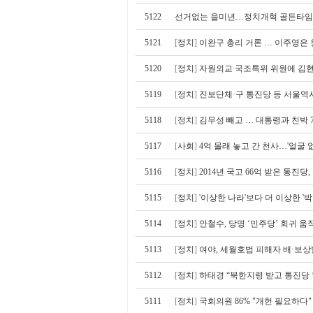
5122
선거없는 을미년…정치개혁 골든타
5121
[
정치
]
이완구 총리 거론 … 이주영은
5120
[
정치
]
자원외교 국조특위 위원에 김현
5119
[
정치
]
진보단체·구 통진당 등 서울역서
5118
[
정치
]
김무성 빼고 … 대통령과 친박 
5117
[
사회
]
4억 몰래 놓고 간 천사…'얼굴 
5116
[
정치
]
2014년 국고 66억 받은 통진당,
5115
[
정치
]
'이상한 나라'보다 더 이상한 '
5114
[
정치
]
안철수, 당명 ‘민주당’ 회귀 움
5113
[
정치
]
여야, 세월호법 피해자 배·보상
5112
[
정치
]
하태경 “북한지령 받고 통진당
5111
[
정치
]
국회의원 86% "개헌 필요하다"