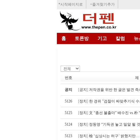
*시작페이지로
+즐겨찾기추가
홈
토론방
기고
칼럼
뉴
번호
제
공지
[
공지
]
저작권을 위반 한 글은 발견 즉
5126
[
정치
]
한 경위 "검찰이 짜맞추기식 
5125
[
정치
]
文 “총선 불출마” 배수진 vs 朴
5124
[
정치
]
정동영 “기득권 놓고 밀알 될 
5123
[
정치
]
檢 ‘십상시는 허구’ 밝혔지만…