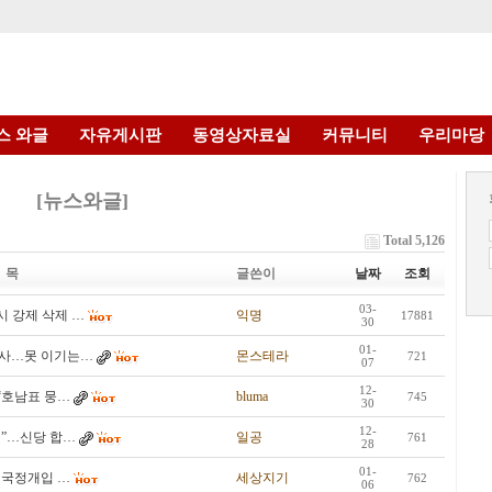
스 와글
자유게시판
동영상자료실
커뮤니티
우리마당
[뉴스와글]
Total 5,126
 목
글쓴이
날짜
조회
03-
시 강제 삭제 …
익명
17881
30
01-
수사…못 이기는…
몬스테라
721
07
12-
 “호남표 뭉…
bluma
745
30
12-
것”…신당 합…
일공
761
28
01-
 국정개입 …
세상지기
762
06