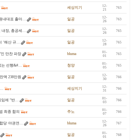
12-
임
세상지기
763
21
12-
 원내대표 출마…
일공
763
26
12-
 내정, 총공세…
일공
765
26
12-
 ‘해산 규…
일공
765
28
01-
7인 만찬 파장
bluma
765
01
01-
없는 선행&#…
청양
765
05
12-
 잔액 238만원
일공
766
30
12-
박…
세상지기
766
31
01-
직임에 “반…
일공
766
03
01-
법 최종 합의
주노
766
07
12-
 합당·야권연…
bluma
767
26
01-
일공
768
01