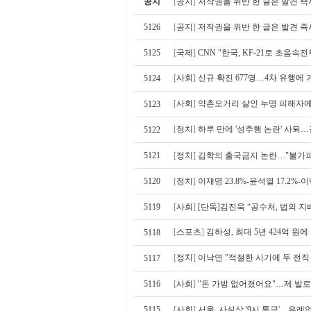
공지
[
공지
]
저작권을 위반 한 글은 발견 즉
5126
[
공지
]
저작권을 위반 한 글은 발견 즉
5125
[
국제
]
CNN "한국, KF-21로 초음
[
사회
]
신규 확진 677명…4차 유행에 
5124
[
사회
]
약촌오거리 살인 누명 피해자에 
5123
[
정치
]
하루 만에 '성추행 논란' 사퇴…
5122
5121
[
정치
]
김학의 출국금지 논란…"불가피"
5120
[
정치
]
이재명 23.8%-윤석열 17.2%-이
5119
[
사회
]
[단독]김진욱 “공수처, 법의 
[
스포츠
]
김하성, 최대 5년 424억 
5118
[
정치
]
이낙연 "적절한 시기에 두 전직
5117
5116
[
사회
]
"돈 가방 없어졌어요"…제 발로
5115
[
사회
]
서울, 사실상 '9시 통금'…유례