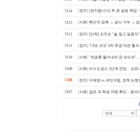
[
정치
]
[정치합시다] 추-윤 갈등 책임 ‘
5114
[
사회
]
확진자 접촉 → 검사 거부 → 
5113
5112
[
정치
]
[단독] 조두순 "술 끊고 일용직
5111
[
정치
]
'7.8조 규모' 4차 추경 막판 
5110
[
사회
]
"전광훈 몰아내려 균 퍼뜨려"…
5109
[
사회
]
비수도권도 2단계 연장…코로나
5108
[
정치
]
이재명 vs 국민의힘, 정책 논
5107
[
사회
]
같은 과 학생 10명 확진…동아