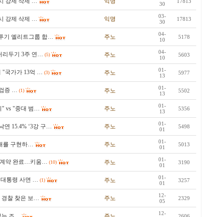
시 강제 삭제 …
익명
17813
30
03-
시 강제 삭제 …
익명
17813
30
04-
속전투기 엘리트그룹 합…
주노
5178
10
04-
거리두기 3주 연…
주노
(5)
5603
10
01-
"국가가 13억 …
주노
(3)
5977
13
01-
검증 …
주노
(1)
5502
13
01-
 vs "중대 범…
주노
5356
13
01-
낙연 15.4% ‘3강 구…
주노
5498
01
01-
지배를 구현하…
주노
5013
01
01-
원에 계약 완료…키움…
주노
(10)
3190
01
01-
 대통령 사면 …
주노
(1)
3257
01
12-
 경찰 찾은 보…
주노
2329
05
12-
없는 조…
주노
2606