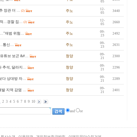
05
12-
추 장관 더 …
주노
(2)
3440
05
12-
잠적…경찰 집…
주노
(2)
2660
05
09-
"…"재범 위험…
주노
2492
23
09-
통과…통신…
주노
2631
23
09-
유튜브 보곤 &#…
청양
2300
21
09-
 추석, 달라지…
청양
2296
21
09-
쟁보다 상대방 자…
청양
2289
21
09-
대발 지역 감염 …
청양
2401
21
1
2
3
4
5
6
7
8
9
10
and
or
회사소개
이용약관
개인정보취급방침
이메일무단수집거부