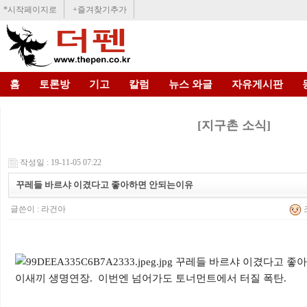
*시작페이지로
+즐겨찾기추가
홈
토론방
기고
칼럼
뉴스 와글
자유게시판
[지구촌 소식]
작성일 : 19-11-05 07:22
꾸레들 바르샤 이겼다고 좋아하면 안되는이유
글쓴이 :
라건아
조
이새끼 생명연장. 이번엔 넘어가도 토너먼트에서 터질 폭탄.