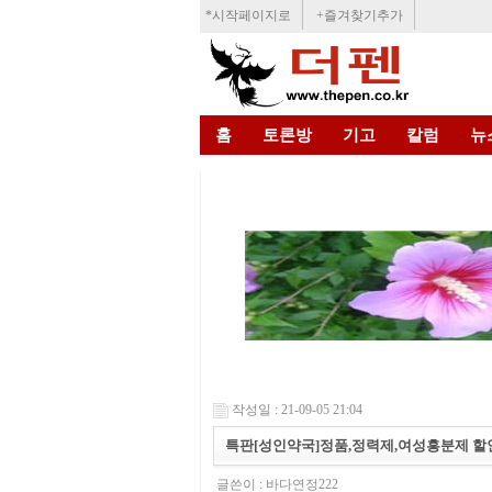
*시작페이지로
+즐겨찾기추가
홈
토론방
기고
칼럼
뉴
작성일 : 21-09-05 21:04
특판[성인약국]정품,정력제,여성흥분제 할인
글쓴이 :
바다연정222