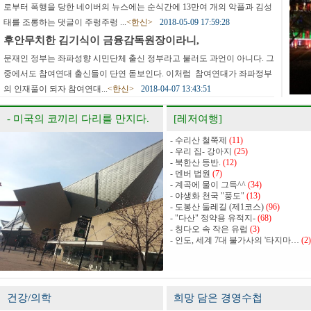
로부터 폭행을 당한 네이버의 뉴스에는 순식간에 13만여 개의 악플과 김성
태를 조롱하는 댓글이 주렁주렁 ...
<한신>
2018-05-09 17:59:28
후안무치한 김기식이 금융감독원장이라니,
문재인 정부는 좌파성향 시민단체 출신 정부라고 불러도 과언이 아니다. 그
중에서도 참여연대 출신들이 단연 돋보인다. 이처럼 참여연대가 좌파정부
의 인재풀이 되자 참여연대...
<한신>
2018-04-07 13:43:51
- 미국의 코끼리 다리를 만지다.
[레저여행]
- 수리산 철쭉제
(11)
- 우리 집- 강아지
(25)
- 북한산 등반.
(12)
- 덴버 법원
(7)
- 계곡에 물이 그득^^
(34)
- 야생화 천국 "풍도"
(13)
- 도봉산 둘레길 (제1코스)
(96)
- "다산" 정약용 유적지-
(68)
- 칭다오 속 작은 유럽
(3)
- 인도, 세계 7대 불가사의 '타지마…
(2)
건강/의학
희망 담은 경영수첩