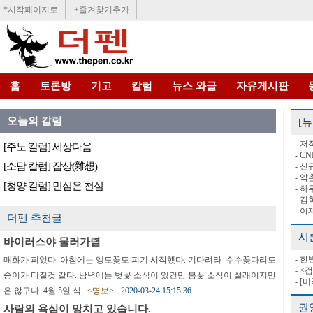
*시작페이지로
+즐겨찾기추가
홈
토론방
기고
칼럼
뉴스 와글
자유게시판
오늘의 칼럼
[
- 
[주노 칼럼] 세상다움
- C
[소담 칼럼] 잡상(雜想)
- 신
- 
[청양 칼럼] 민심은 천심
- 하
- 
- 이
더펜 추천글
시
바이러스야 물러가렴
- 
매화가 피었다. 아침에는 앵도꽃도 피기 시작했다. 기다려라 수수꽃다리도
- 
송이가 터질것 같다. 남녁에는 벚꽃 소식이 있건만 봄꽃 소식이 설래이지만
- 
은 않구나. 4월 5일 식...
<명보>
2020-03-24 15:15:36
권
사람의 욕심이 망치고 있습니다.