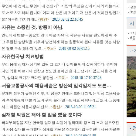
무엇이 네 것이고 무엇이 내 것인가? 사람의 욕심은 산과 바다와 하늘까지
- 
- 
도 서로 차지하려 합니다. 어찌 이 산은 내 것이고 저 산은 네 것이란 말인가
요? 아무리 가지려 해...
<청양>
2020-02-02 22:16:45
시
자유는 소중한 것, 방종이 아님.
- 
인간에게 빵보다 중요한 것이 바로 자유다. 자유는 사람을 편안하게 해 주
- 6
고 무한한 상상력을 키우며 발전하게 하는 원동력이 된다. ​ 자유를 맛본 사람
은 결코 구속 당하지 않으...
<주노>
2019-09-02 09:01:15
-
자유한국당 치료방법
우리 몸에 상처가 생기면 일단 그 크기나 깊이를 먼저 살펴야한다. 경미하
다면 약을 바르거나 반창고 정도만 붙이면 흉터도 생기지 않고 나을 것이
고, 상처의 크기가 크다면 봉합실...
<도제>
2018-10-17 10:37:28
서울교통공사의 채용세습은 빙산의 일각일지도 모른…
문재인 정부가 들어선 이후, 각 공공기관에서 드러나고 있는 악성 고용세습
과 특혜채용이 여론의 도마 위에 올라 일파만파로 퍼져나가고 있다. 그중에
서도 박원순 서울시장의 산하...
<한신>
2018-10-20 11:05:21
심재철 의원은 해야 할 일을 했을 뿐이다.
국회부의장을 지낸 한국당 심재철 의원이 청와대와 정부 각 부처 업무추진
- 
비 사용 실태를 공개했다. 심재철 의원은 청와대의 업무추진비 사용 자료뿐