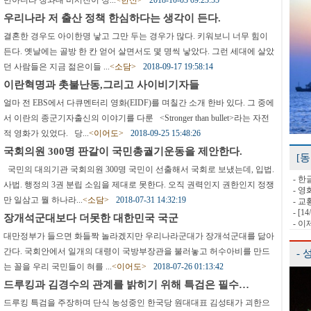
만아니라 청와대 비서진이 정...
<한신>
2018-10-03 09:23:55
우리나라 저 출산 정책 한심하다는 생각이 든다.
결혼한 경우도 아이한명 낳고 그만 두는 경우가 많다. 키워보니 너무 힘이
든다. 옛날에는 골방 한 칸 얻어 살면서도 몇 명씩 낳았다. 그런 세대에 살았
던 사람들은 지금 젊은이들 ...
<소담>
2018-09-17 19:58:14
이란혁명과 촛불난동,그리고 사이비기자들
얼마 전 EBS에서 다큐멘터리 영화(EIDF)를 며칠간 소개 한바 있다. 그 중에
서 이란의 종군기자출신의 이야기를 다룬 <Stronger than bullet>라는 자전
적 영화가 있었다. 당...
<이어도>
2018-09-25 15:48:26
국회의원 300명 판갈이 국민총궐기운동을 제안한다.
[
국민의 대의기관 국회의원 300명 국민이 선출해서 국회로 보냈는데, 입법.
- 한
사법. 행정의 3권 분립 소임을 제대로 못한다. 오직 권력인지 권한인지 정쟁
- 영
만 일삼고 뭘 하나라...
<소담>
2018-07-31 14:32:19
- 교
- [
장개석군대보다 더못한 대한민국 국군
- 이
대만정부가 들으면 화들짝 놀라겠지만 우리나라군대가 장개석군대를 닮아
간다. 국회안에서 일개의 대령이 국방부장관을 불러놓고 허수아비를 만드
-
는 꼴을 우리 국민들이 혀를 ...
<이어도>
2018-07-26 01:13:42
드루킹과 김경수의 관계를 밝히기 위해 특검은 필수…
드루킹 특검을 주장하며 단식 농성중인 한국당 원대대표 김성태가 괴한으