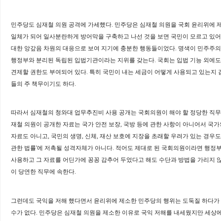
민주당도 심재철 의원 공격에 가세했다
. 민
주당은 심재철 의원을 국회 윤리위에 
일체가 되어 일사분란하게 방어막을 구축하고 나선 것을 보면 국민이 모르고 있
대한 앙갚음 차원의 대응으로 보여 지기에 충분한 행동들이었다
.
명색이 민주주의
행정부와 분리된 독립된 입법기관이라는 지위를 갖는다
.
국회는 입법 기능 외에
견제할 권한도 부여되어 있다
.
특히 국민이 내는 세금이 어떻게 사용되고 있는지 
들의 주 책무이기도 하다
.
따라서 심재철의 청와대 업무추진비 사용 공개는 국회의원이 해야 할 정당한 직무
재철 의원이 공개한 자료는 국가 안전 보장
,
국방 등에 관한 사항이 아니어서 국가
자료도 아니고
,
국민의 생명
,
신체
,
재산 보호에 지장을 초래할 우려가 있는 경우
관한 법률
'
에 저촉될 성격자체가 아니다
.
적어도 제대로 된 국회의원이라면 행정
사용하고 그 자료를 어딘가에 꽁꽁 감추어 두었다고 해도 수단과 방법을 가리지 
이 당연한 직무에 속한다
.
그런데도 국익을 저해 했다면서 윤리위에 제소한 민주당의 행위는 도둑질 하다가 
수가 없다
.
민주당은 심재철 의원을 제소한 이유로 국익 저해를 내세웠지만 세상에