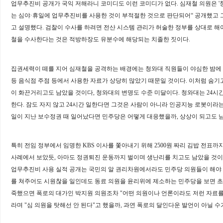
업무추진비 공개가 국익 저해라니 코미디도 이런 코미디가 없다
.
심재철 의원은
'
는 심야
·
휴일에 업무추진비를 사용한 것이 부적절한 것으로 판단되어
“
공개했고 
고 설명했다
.
검찰이 수사를 하려면 전산 시스템 관리가 허술한 정부를 상대로 해
철을 수사한다는 것은 적방하장도 유분수에 해당되는 치졸한 짓이다
.
집권세력이 떼를 지어 심재철을 공격하는 배경에는 청와대 직원들이 야심한 밤에 
등 음식점 주점 등에서 사용한 자료가 상당히 많았기 때문일 것이다
.
이처럼 숨기
이 화끈거리고도 남았을 것이다
,
청와대의 변명도 수준 미달이다
.
청와대는
24
시간
한다
.
잠도 자지 않고
24
시간 일한다면 그것은 사람이 아니라 인공지능 로봇이라는
일이 지난 보수정권 때 일어났다면 민주당은 어떻게 대응했을까
,
상상이 되고도 
특히 전임 정부에서 임명한
KBS
이사를 쫓아내기 위해
2500
원 짜리 김밥 전표까
사례에서 보았듯
,
아마도 정권퇴진 운동까지 벌이며 생난리를 치고도 남았을 것
업무추진비 사용 실적 공개는 국민의 알 권리차원에서라도 민주당 의원들이 해야
를 쳐주어도 시원찮을 일인데도 동료 의원을 윤리위에 제소하는 민주당을 보면 
죽했으면 폭로의 대가인 박지원 의원조차
"
어떤 의원이나 언론이라도 저런 자료를
라며
"
심 의원을 탓해선 안 된다
"
고 했을까
,
과연 폭로의 달인다운 발언이 아닐 수