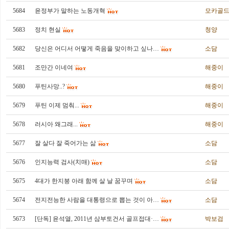
5684
윤정부가 말하는 노동개혁
모카골
5683
정치 현실
청양
5682
당신은 어디서 어떻게 죽음을 맞이하고 싶나…
소담
5681
조만간 이네여
해중이
5680
푸틴사망..?
해중이
5679
푸틴 이제 멈춰...
해중이
5678
러시아 왜그래...
해중이
5677
잘 살다 잘 죽어가는 삶
소담
5676
인지능력 검사(치매)
소담
5675
4대가 한지붕 아래 함께 살 날 꿈꾸며
소담
5674
전지전능한 사람을 대통령으로 뽑는 것이 아…
소담
5673
[단독] 윤석열, 2011년 삼부토건서 골프접대·…
박보검