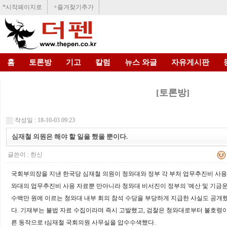
*시작페이지로
+즐겨찾기추가
홈
토론방
기고
칼럼
뉴스 와글
자유게시판
[토론방]
작성일 : 18-10-03 09:23
심재철 의원은 해야 할 일을 했을 뿐이다.
글쓴이 :
한신
국회부의장을 지낸 한국당 심재철 의원이 청와대와 정부 각 부처 업무추진비 사
와대의 업무추진비 사용 자료뿐 만아니라 청와대 비서진이 정부의
'
예산 및 기금
수백만 원에 이르는 청와대 내부 회의 참석 수당을 부당하게 지급한 사실도 공개
다
.
기재부는 불법 자료 수집이라며 즉시 고발했고
,
검찰은 청와대로부터 불호령이
른 동작으로 t심재철 국회의원 사무실을 압수수색했다
.