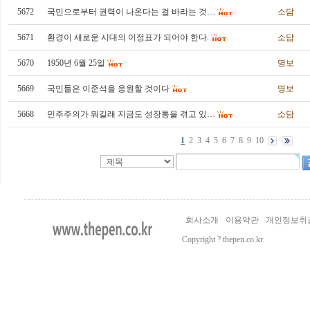
5672
국민으로부터 권력이 나온다는 걸 바라는 것…
소담
5671
환경이 새로운 시대의 이정표가 되어야 한다.
소담
5670
1950년 6월 25일
명보
5669
국민들은 이준석을 응원할 것이다
명보
5668
민주주의가 뭐길래 지금도 성장통을 겪고 있…
소담
1
2
3
4
5
6
7
8
9
10
회사소개
이용약관
개인정보취
Copyright ? thepen.co.kr