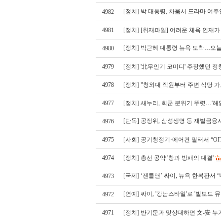
[
정치
]
박 대통령, 차움서 드라마 여주
4982
4981
[
정치
]
[취재파일] 어려운 체육 인재가
[
정치
]
박근혜 대통령 뉴욕 도착…오늘
4980
4979
[
정치
]
'北무인기 코미디' 주장했던 정청
4978
[
정치
]
"청와대 직원부터 주변 식당 가
4977
[
정치
]
새누리, 회군 분위기 뚜렷…'
[단독] 공정위, 삼성생명 등 재벌금융
4976
4975
[
사회
]
공기청정기·에어컨 필터서 “OI
4974
[
정치
]
총선 공약 '창과 방패의 대결'
[
국제
]
‘젠틀맨’ 싸이, 뉴욕 한복판서 
4973
[
연예
]
싸이, '강남스타일'로 '빌보드 
4972
4971
[
정치
]
반기문과 맞상대하면 文-安 누