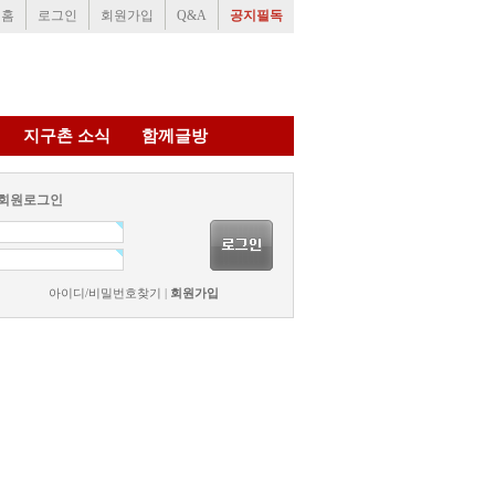
홈
로그인
회원가입
Q&A
공지필독
지구촌 소식
함께글방
회원로그인
아이디/비밀번호찾기
|
회원가입