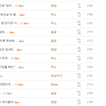
11-
인공 '길라…
청양
(1)
2790
16
10-
 최순실 씨 딸…
주노
2789
22
05-
 밤 반기문 사…
주노
(2)
2783
06
05-
래, …
일공
2779
08
05-
도록 독려해 …
일공
2772
10
09-
해임안 정국&…
청양
2765
30
03-
사 전격…
주노
(6)
2763
30
07-
T 방출 확인”…
주노
2763
21
03-
세상지기
2756
29
05-
“대한민국 …
bluma
(1)
2754
05
05-
뮤…
일공
(1)
2750
20
05-
가 유리할까
청양
2749
29