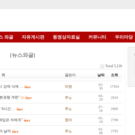
스 와글
자유게시판
동영상자료실
커뮤니티
우리마당
[뉴스와글]
Total 5,126
 목
글쓴이
날짜
조회
03-
시 강제 삭제 …
익명
17564
30
04-
분권형 개헌"
주노
(1)
2810
29
07-
‘6시간 …
주노
2800
16
05-
책임은 저에게"
청마
2798
19
03-
어 날까
주노
2795
08