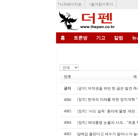
*시작페이지로
+즐겨찾기추가
홈
토론방
기고
칼럼
뉴
번호
제
공지
[
공지
]
저작권을 위반 한 글은 발견 즉
[
정치
]
한국의 미래를 위한 정치개혁 "
4986
4985
[
정치
]
‘사드 설득’ 총리에 물병·계란…
4984
[
정치
]
박대통령 눈물의 사과…"최종 
4983
담배값 올린다고 세수가 얼마나 더 늘