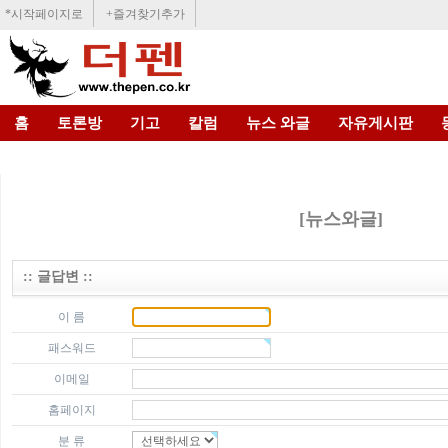
*시작페이지로
+즐겨찾기추가
홈
토론방
기고
칼럼
뉴스 와글
자유게시판
[뉴스와글]
:: 글답변 ::
이 름
패스워드
이메일
홈페이지
분 류