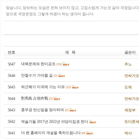
맞습니다, 양보하는 모습은 전혀 보이지 않고, 고집스럽게 가는것 같아 걱정입니다
앞으로 국정운영도 그렇게 하겠다 하는 생각이 듭니다.
번호
제 목
글쓴이
대북문제와 한미공조
5647
주노
(14)
안철수가 가야할 길
5646
앗싸가
(2)
박근혜가 미국에 가는 이유
5645
도제
(15)
對馬島 占領作戰
5644
앗싸가
(5)
충무공 탄신일을 맞이하여
5643
곽정부
(1)
5642
역술가들 2017년 2022년 야당이집권 한다
또다른
더 펜 홈페이지 개설을 축하드립니다
5641
박사
(8)