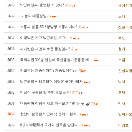
박근혜정부, 출범한 거 맞나?
5640
세상지
(2)
그 놈의 대통령병
5639
도제
(1)
소통과 불통-SNS쌍방향 소통시대다!
5638
진실과
(4)
이명박은 가고 박근혜는 오고...
5637
주노
(2)
5636
사카린은 과연 해로운 물질일까?
청기
5635
국회의원 300명 판갈이 국민총궐기운동을 제…
소담
안철수는 개똥참외여? 개똥벌레여?
5634
진실과
(4)
5633
박근혜정부 태도라면 야당은 국가반역자
박사
이념적 구분을 할 수밖에 없는가?
5632
도제
(3)
5631
대통령과 야당은 서로 파국을 기다리는 듯,
박사
5630
협상이 실종된 박근혜식 정치의 한계
앗싸가
(1)
虫狆- 蜥蜴類가 국가와 민족을 망친다.
5629
이영호
(1)