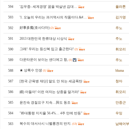
594
'김우중- 세계경영' 꿈을 박살낸 김대…
플라톤
593
'1. 오늘의 우리는 과거역사의 작품이다.&#…
김가영
好事多魔(호사다마)
592
주노
(2)
591
2013 대한민국 한류대상 시상식
주노
그래! 우리는 등산복 입고 출근한다!
590
휘모리
(2)
다운타운이 보이는 샌디에고 항,
589
주노
(1)
★ 상록수 인생
588
bluma
(1)
587
[한국 근육병 재단] 말도 안 되는 세금폭탄
청마
586
續) 아들아! 이런 여자는 상종을 말거라!
휘모리
585
윤진숙 경질요구 지속…與도 동조
안중근
584
"朴대통령 지지율 56.4%… 4주 만에 반등"
우잉
복수의 대서사시 니벨롱겐의 반지.
583
남해어
(13)