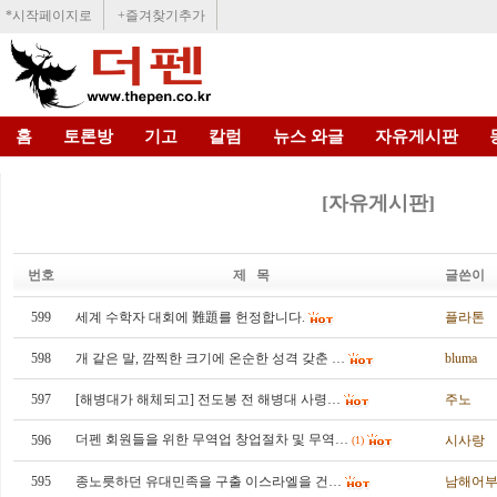
*시작페이지로
+즐겨찾기추가
홈
토론방
기고
칼럼
뉴스 와글
자유게시판
[자유게시판]
번호
제 목
글쓴이
599
세계 수학자 대회에 難題를 헌정합니다.
플라톤
598
개 같은 말, 깜찍한 크기에 온순한 성격 갖춘 …
bluma
597
[해병대가 해체되고] 전도봉 전 해병대 사령…
주노
더펜 회원들을 위한 무역업 창업절차 및 무역…
596
시사랑
(1)
595
종노릇하던 유대민족을 구출 이스라엘을 건…
남해어