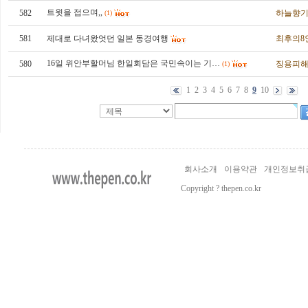
트윗을 접으며,,
582
하늘향
(1)
581
제대로 다녀왔엇던 일본 동경여행
최후의8
16일 위안부할머님 한일회담은 국민속이는 기…
580
징용피
(1)
1
2
3
4
5
6
7
8
9
10
회사소개
이용약관
개인정보취
Copyright ? thepen.co.kr