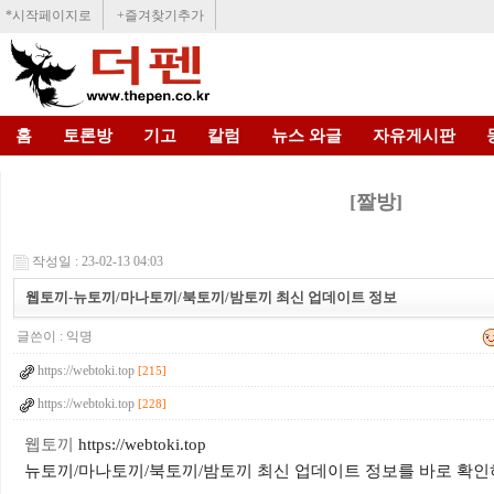
*시작페이지로
+즐겨찾기추가
홈
토론방
기고
칼럼
뉴스 와글
자유게시판
[짤방]
작성일 : 23-02-13 04:03
웹토끼-뉴토끼/마나토끼/북토끼/밤토끼 최신 업데이트 정보
글쓴이 :
익명
https://webtoki.top
[215]
https://webtoki.top
[228]
웹토끼
https://webtoki.top
뉴토끼/마나토끼/북토끼/밤토끼 최신 업데이트 정보를 바로 확