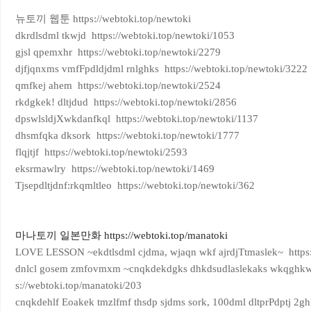
뉴토끼 웹툰 https://webtoki.top/newtoki
dkrdlsdml tkwjd https://webtoki.top/newtoki/1053
gjsl qpemxhr https://webtoki.top/newtoki/2279
djfjqnxms vmfFpdldjdml rnlghks https://webtoki.top/newtoki/3222
qmfkej ahem https://webtoki.top/newtoki/2524
rkdgkek! dltjdud https://webtoki.top/newtoki/2856
dpswlsldjXwkdanfkql https://webtoki.top/newtoki/1137
dhsmfqka dksork https://webtoki.top/newtoki/1777
flqjtjf https://webtoki.top/newtoki/2593
eksrmawlry https://webtoki.top/newtoki/1469
Tjsepdltjdnf:rkqmltleo https://webtoki.top/newtoki/362
마나토끼 일본만화 https://webtoki.top/manatoki
LOVE LESSON ~ekdtlsdml cjdma, wjaqn wkf ajrdjTtmaslek~ https:
dnlcl gosem zmfovmxm ~cnqkdekdgks dhkdsudlaslekaks wkqghkwj
s://webtoki.top/manatoki/203
cnqkdehlf Eoakek tmzlfmf thsdp sjdms sork, 100dml dltprPdptj 2ghl