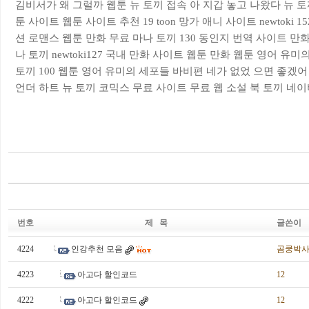
김비서가 왜 그럴까 웹툰
뉴 토끼 접속
아 지갑 놓고 나왔다 뉴 토
툰 사이트
웹툰 사이트 추천
19 toon
망가 애니 사이트
newtoki 15
션 로맨스 웹툰
만화 무료
마나 토끼 130
동인지 번역 사이트
만화
나 토끼
newtoki127
국내 만화 사이트
웹툰 만화
웹툰 영어 유미의 
토끼 100
웹툰 영어 유미의 세포들 바비편
네가 없었 으면 좋겠어
언더 하트 뉴 토끼
코믹스 무료 사이트
무료 웹 소설 북 토끼
네이버
번호
제 목
글쓴이
4224
인강추천 모음
곰쿵박
4223
아고다 할인코드
12
4222
아고다 할인코드
12