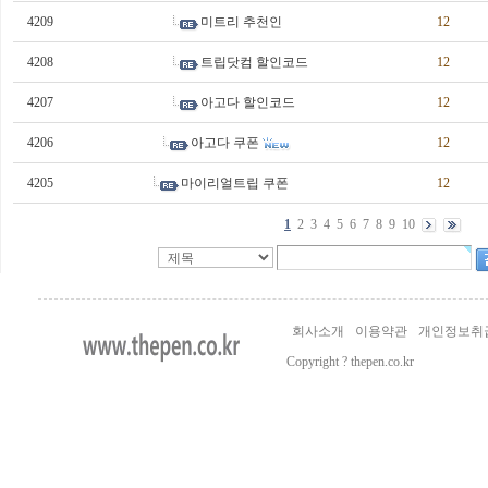
4209
미트리 추천인
12
4208
트립닷컴 할인코드
12
4207
아고다 할인코드
12
4206
아고다 쿠폰
12
4205
마이리얼트립 쿠폰
12
1
2
3
4
5
6
7
8
9
10
실
시
간
회사소개
이용약관
개인정보취
무
료
Copyright ? thepen.co.kr
채
팅
24Parmacy
24parmacy
drugpharm
주