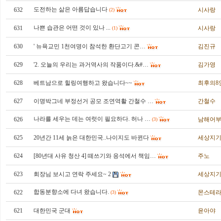
도전하는 삶은 아름답습니다
632
시사랑
(2)
나쁜 습관은 어떤 것이 있나 ...
631
시사랑
(1)
630
' 뉴욕교민 1천여명이 참석한 환단고기 콘…
김진규
629
'2. 오늘의 우리는 과거역사의 작품이다.&#…
김가영
628
베트남으로 힐링여행하고 왔습니다~~
최후의8
627
이명박그네 부정선거 공모 조연역활 간철수 …
간철수
나라를 세우는 데는 여럿이 필요하다. 허나 …
626
남해어
(3)
625
20년간 11세 늙은 대한민국..나이지도 바뀐다
세상지
624
[80년대 사유 청산 4] 떼쓰기와 응석에서 책임…
주노
623
회장님 보시고 연락 주세요~ 2
세상지
합동분향소에 다녀 왔습니다.
622
몬스테
(3)
621
대한민국 군대
윤아야