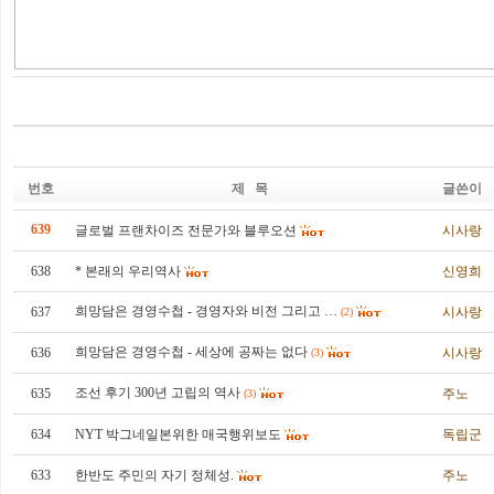
번호
제 목
글쓴이
639
글로벌 프랜차이즈 전문가와 블루오션
시사랑
638
* 본래의 우리역사
신영희
희망담은 경영수첩 - 경영자와 비전 그리고 …
637
시사랑
(2)
희망담은 경영수첩 - 세상에 공짜는 없다
636
시사랑
(3)
조선 후기 300년 고립의 역사
635
주노
(3)
634
NYT 박그네일본위한 매국행위보도
독립군
633
한반도 주민의 자기 정체성.
주노